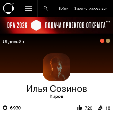
Войти
Зарегистрироваться
Ссылка баннера
По
UI дизайн
Илья Созинов
Киров
6 930
720
18