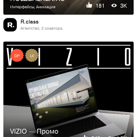
181
3K
Интерфейсы
,
Анимация
R.class
Агентство, 2 соавтора
DP
UI
VIZIO — Промо