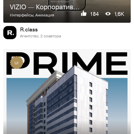
VIZIO — Корпоративный сайт
184
1,6K
Интерфейсы
,
Анимация
R.class
Агентство, 2 соавтора
UI