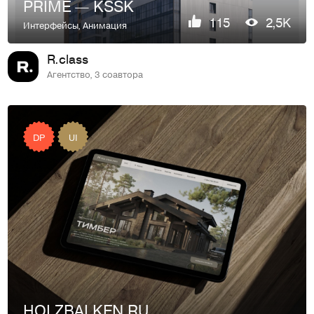
PRIME — KSSK
115
2,5K
Интерфейсы
,
Анимация
R.class
Агентство, 3 соавтора
DP
UI
HOLZBALKEN.RU