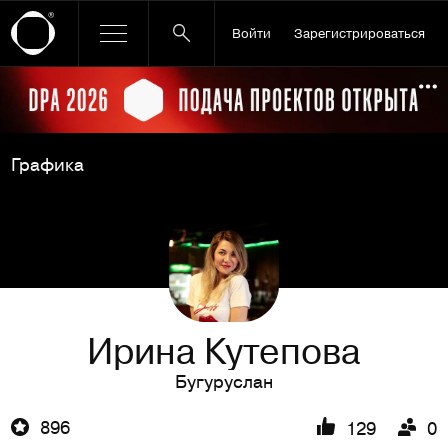
Войти
Зарегистрироваться
Ссылка баннера
По
Графика
Ирина Кутепова
Бугуруслан
896
129
0