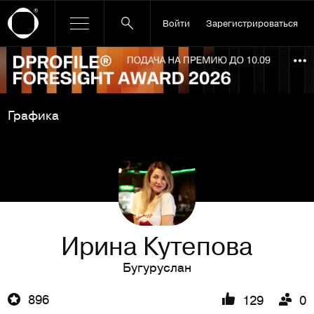
Войти
Зарегистрироваться
Ссылка баннера
По
Графика
Ирина Кутепова
Бугуруслан
896
129
0