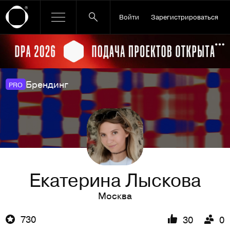
Войти
Зарегистрироваться
Ссылка баннера
По
Брендинг
PRO
Екатерина Лыскова
Москва
730
30
0