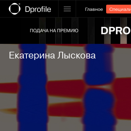
Главное
Специал
Ссылка баннера
Екатерина Лыскова