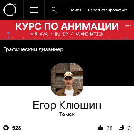
Войти
Зарегистрироваться
Ссылка баннера
По
Графический дизайнер
Егор Клюшин
Томск
528
38
3