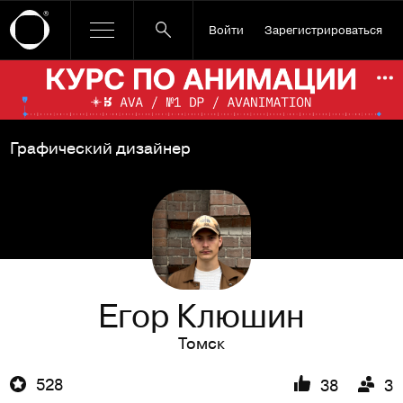
Войти
Зарегистрироваться
Ссылка баннера
По
Графический дизайнер
Егор Клюшин
Томск
528
38
3