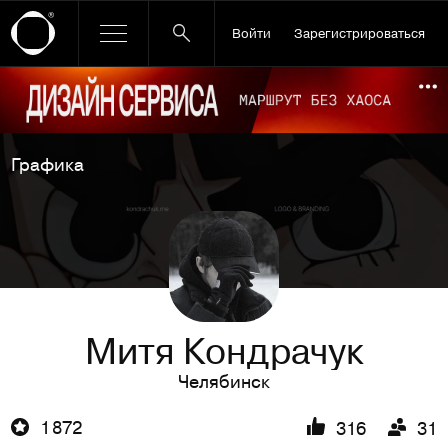
Войти
Зарегистрироваться
Ссылка баннера
По
Графика
Митя Кондрачук
Челябинск
1 872
316
31