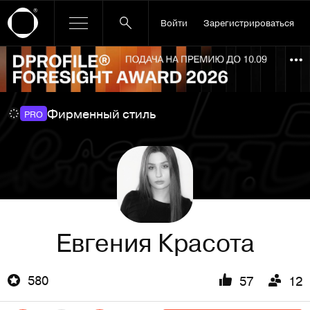
Войти
Зарегистрироваться
Ссылка баннера
По
Фирменный стиль
PRO
Евгения Красота
580
57
12