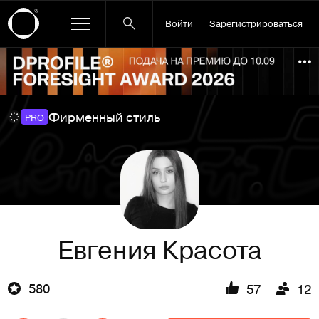
Войти
Зарегистрироваться
Ссылка баннера
По
Фирменный стиль
PRO
Евгения Красота
580
57
12