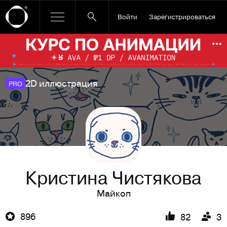
Войти
Зарегистрироваться
Ссылка баннера
По
2D иллюстрация
PRO
Кристина Чистякова
Майкоп
896
82
3