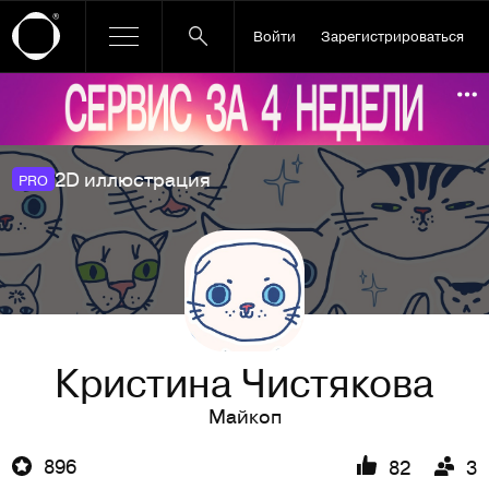
Войти
Зарегистрироваться
Ссылка баннера
По
2D иллюстрация
PRO
Кристина Чистякова
Майкоп
896
82
3