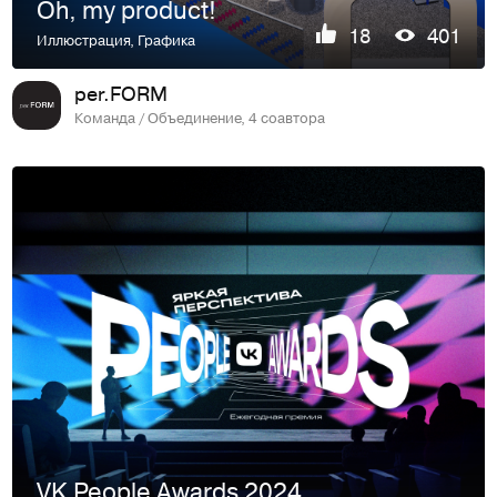
Oh, my product!
18
401
Иллюстрация
,
Графика
per.FORM
Команда / Объединение, 4 соавтора
VK People Awards 2024