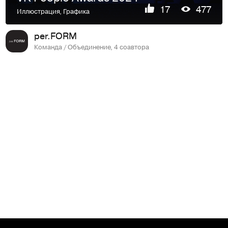
17
477
Иллюстрация
,
Графика
per.FORM
Команда / Объединение, 4 соавтора