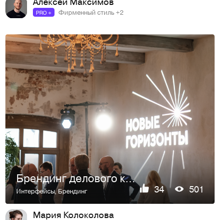
Алексей Максимов
Фирменный стиль +2
PRO +
Брендинг делового клуба «Новые горизонты»
34
501
Интерфейсы
,
Брендинг
Мария Колоколова