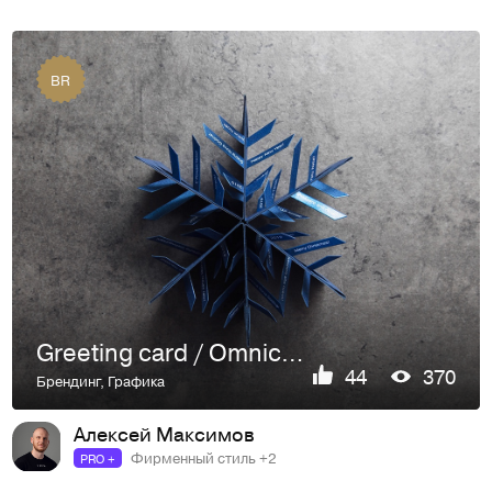
BR
Greeting card / Omnicomm
44
370
Брендинг
,
Графика
Алексей Максимов
Фирменный стиль +2
PRO +