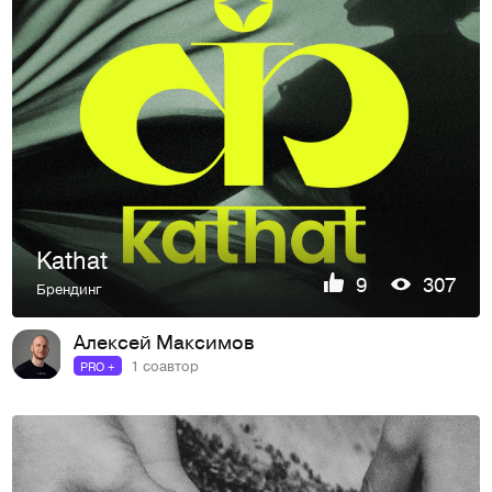
Kathat
9
307
Брендинг
Алексей Максимов
1 соавтор
PRO +