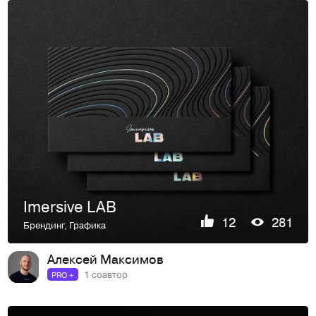
Imersive LAB
12
281
Брендинг
,
Графика
Алексей Максимов
1 соавтор
PRO +