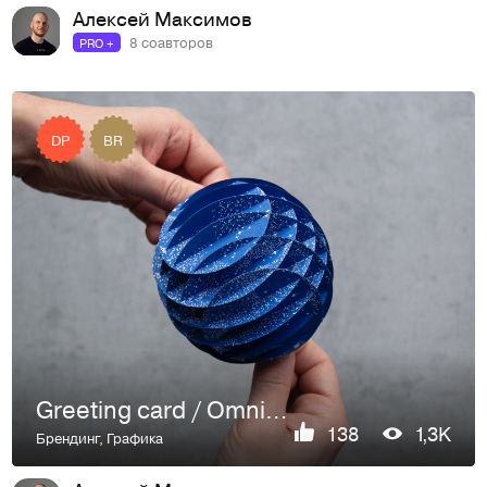
Алексей Максимов
8 соавторов
PRO +
DP
BR
Greeting card / Omnicomm
138
1,3K
Брендинг
,
Графика