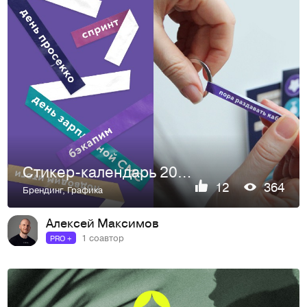
Стикер-календарь 2024
12
364
Брендинг
,
Графика
Алексей Максимов
1 соавтор
PRO +