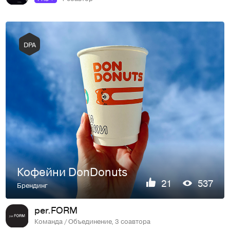
DPA
Кофейни DonDonuts
21
537
Брендинг
per.FORM
Команда / Объединение, 3 соавтора