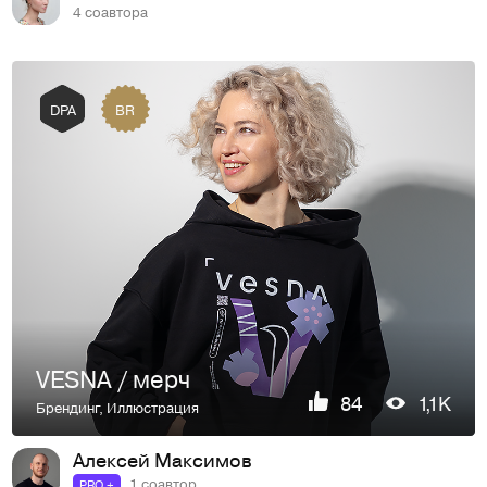
4 соавтора
BR
DPA
VESNA / мерч
84
1,1K
Брендинг
,
Иллюстрация
Алексей Максимов
1 соавтор
PRO +