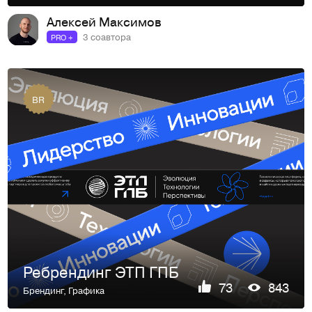
Алексей Максимов
3 соавтора
PRO +
BR
Ребрендинг ЭТП ГПБ
73
843
Брендинг
,
Графика