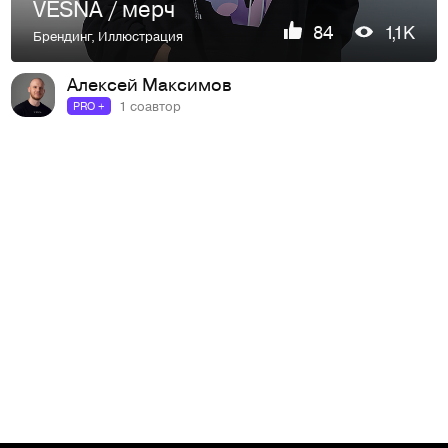
VESNA / мерч
84
1,1K
Брендинг
,
Иллюстрация
Алексей Максимов
1 соавтор
PRO +