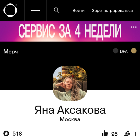
Войти
Зарегистрироваться
Ссылка баннера
По
Мерч
DPA
Яна Аксакова
Москва
518
96
1