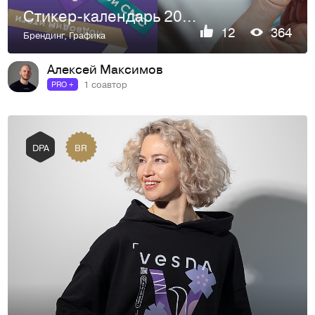
Стикер-календарь 2024
12
364
Брендинг
,
Графика
Алексей Максимов
1 соавтор
PRO +
BR
DPA