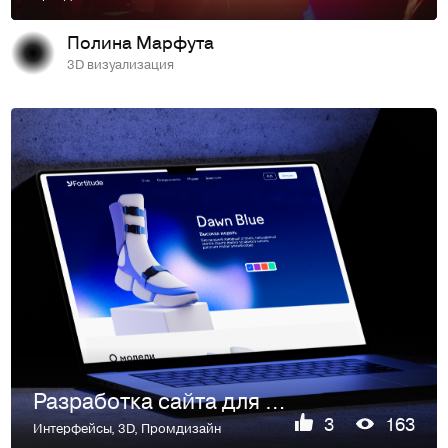
Полина Марфута
3D визуализация
Разработка сайта для бренда зимней обуви Fortitude
3
163
Интерфейсы
,
3D
,
Промдизайн