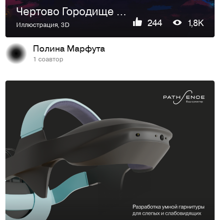
Чертово Городище — Концепт игры
244
1,8K
Иллюстрация
,
3D
Полина Марфута
1 соавтор