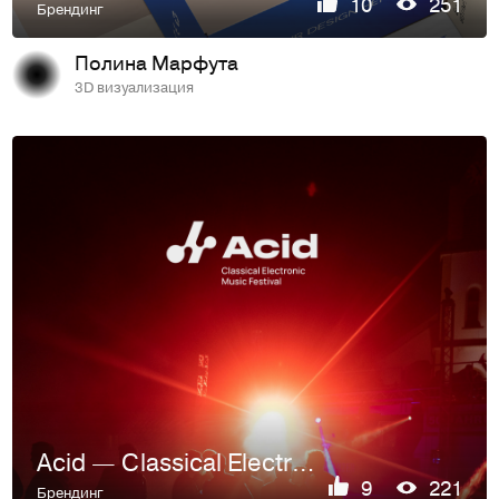
10
251
Брендинг
Полина Марфута
3D визуализация
Acid — Classical Electronic Music Festival
9
221
Брендинг