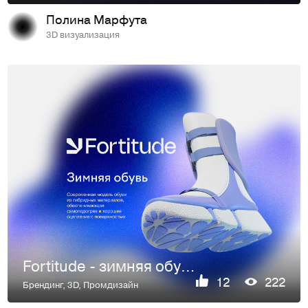
Полина Марфута
3D визуализация
Fortitude - зимняя обувь с технологией самоподогрева
12
222
Брендинг
,
3D
,
Промдизайн