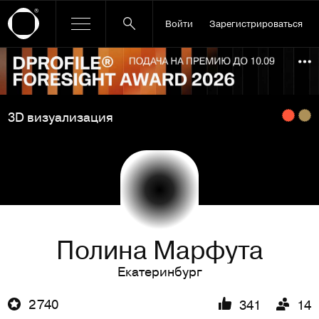
Войти
Зарегистрироваться
Ссылка баннера
По
3D визуализация
Полина Марфута
Екатеринбург
2 740
341
14