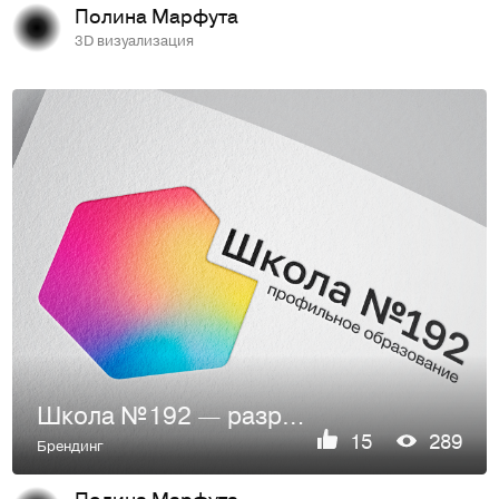
Полина Марфута
3D визуализация
Школа №192 — разработка логотипа и гайдлайна
15
289
Брендинг
Полина Марфута