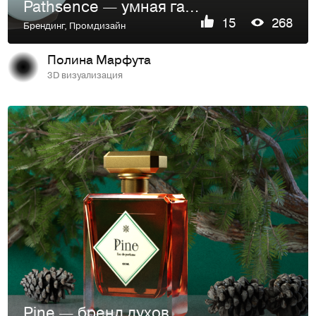
Pathsence — умная гарнитура для слепых и слабовидящих
15
268
Брендинг
,
Промдизайн
Полина Марфута
3D визуализация
Pine — бренд духов