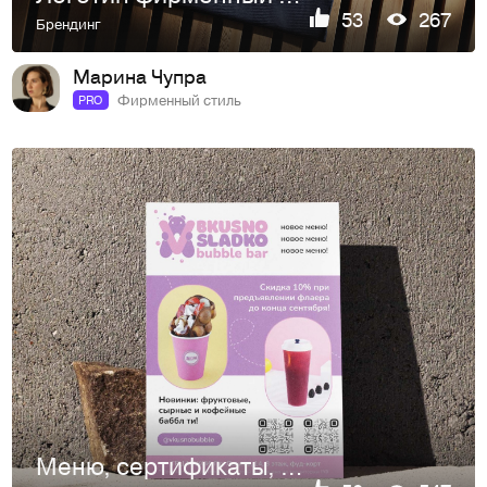
53
267
Брендинг
Марина Чупра
Фирменный стиль
PRO
Меню, сертификаты, наклейки, флаеры для кофейни