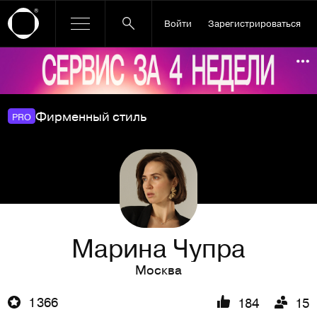
Войти
Зарегистрироваться
Ссылка баннера
По
Фирменный стиль
PRO
Марина Чупра
Москва
1 366
184
15