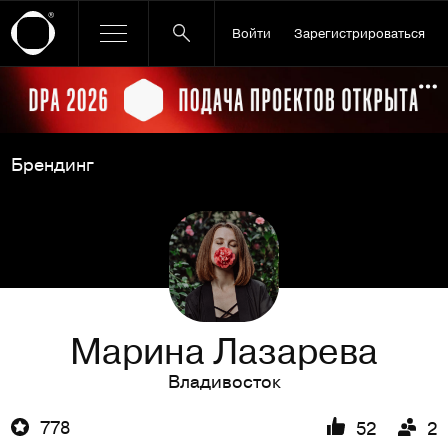
Войти
Зарегистрироваться
Ссылка баннера
По
Брендинг
Марина Лазарева
Владивосток
778
52
2