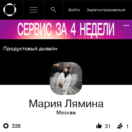
Войти
Зарегистрироваться
Ссылка баннера
По
Продуктовый дизайн
Мария Лямина
Москва
336
31
1