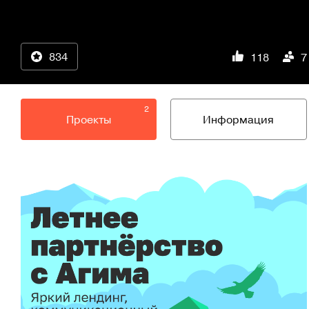
834
118
7
2
Проекты
Информация