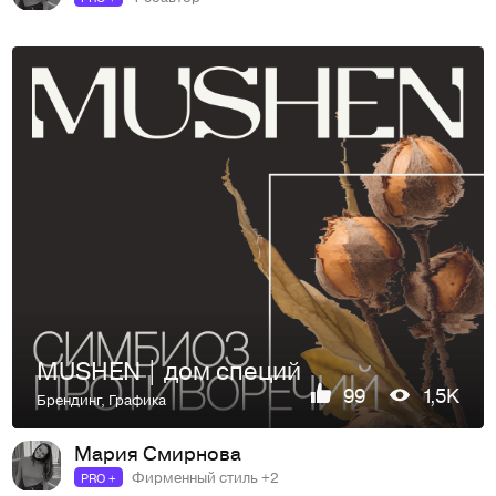
MUSHEN | дом специй
99
1,5K
Брендинг
,
Графика
Мария Смирнова
Фирменный стиль +2
PRO +