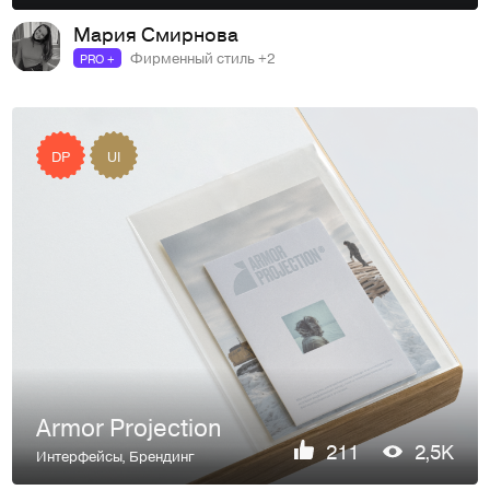
Мария Смирнова
Фирменный стиль +2
PRO +
DP
UI
Armor Projection
211
2,5K
Интерфейсы
,
Брендинг