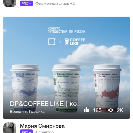
Фирменный стиль +2
PRO +
DP&COFFEE LIKE | конкурс
185
2K
Брендинг
,
Графика
Мария Смирнова
1 соавтор
PRO +