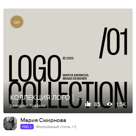
GR
КОЛЛЕКЦИЯ ЛОГО | 2023
85
1,5K
Брендинг
,
Графика
Мария Смирнова
Фирменный стиль +2
PRO +