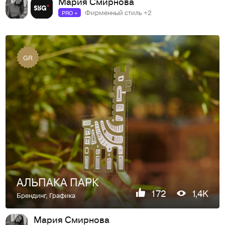
Мария Смирнова
Фирменный стиль +2
PRO +
GR
АЛЬПАКА ПАРК
172
1,4K
Брендинг
,
Графика
Мария Смирнова