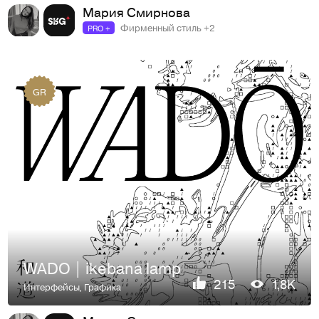
Мария Смирнова
Фирменный стиль +2
PRO +
GR
WADO | ikebana lamp
215
1,8K
Интерфейсы
,
Графика