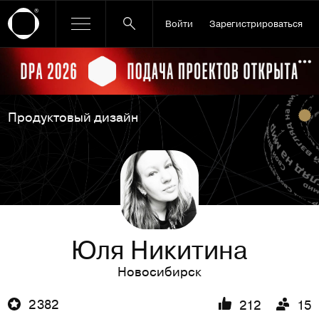
Войти
Зарегистрироваться
Ссылка баннера
По
Продуктовый дизайн
Юля Никитина
Новосибирск
2 382
212
15