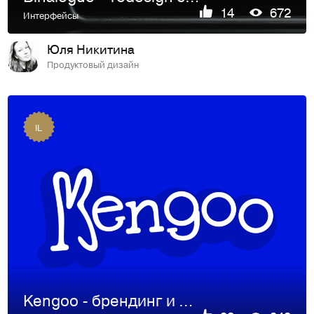
14
672
Интерфейсы
Юля Никитина
Продуктовый дизайн
IL
Kengoo - брендинг и дизайн персонажа