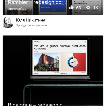
Rambler – redesign concept
63
1K
Интерфейсы
Юля Никитина
Продуктовый дизайн
Binalogue – redesign concept