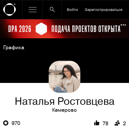
Войти
Зарегистрироваться
Ссылка баннера
По
Графика
Наталья Ростовцева
Кемерово
970
78
2