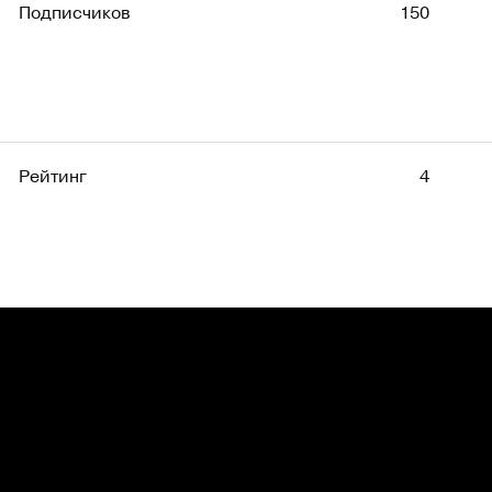
Подписчиков
150
Рейтинг
4
Рейтинг
4 168
Фриланс
В штат