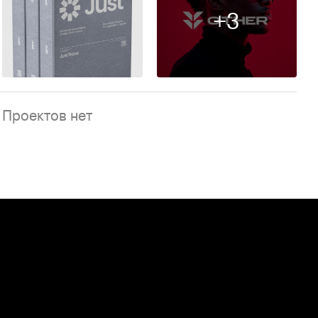
+3
287
Проектов нет
+7