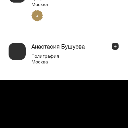
Москва
4
Анастасия Бушуева
Полиграфия
Москва
Алексей Кашлев
UX дизайн
Москва