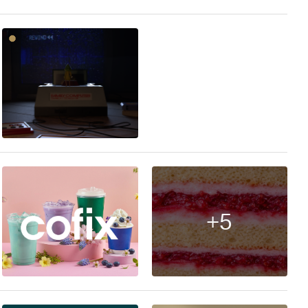
46
+5
7