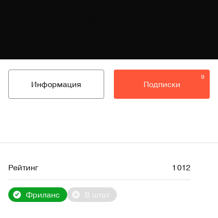
9
Информация
Подписки
Рейтинг
1 012
Фриланс
В штат