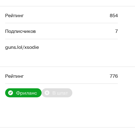
Рейтинг
854
Подписчиков
7
guns.lol/xsodie
Рейтинг
776
Фриланс
В штат