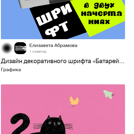
33
262
Елизавета Абрамова
1 соавтор
Дизайн декоративного шрифта «Батарейка»
Графика