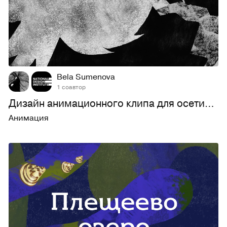
60
340
Bela Sumenova
1 соавтор
Дизайн анимационного клипа для осетинской группы RAGON BAL
Анимация