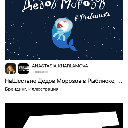
82
1,2K
ANASTASIA KHARLAMOVA
1 соавтор
НаШествие Дедов Морозов в Рыбинске, графический комплекс
Брендинг
,
Иллюстрация