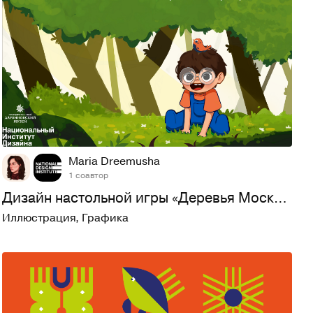
34
645
Maria Dreemusha
1 соавтор
Дизайн настольной игры «Деревья Москвы»
Иллюстрация
,
Графика