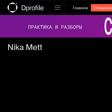
Главное
Специал
Ссылка баннера
Nika Mett