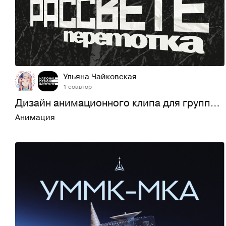
27
248
Ульяна Чайковская
1 соавтор
Дизайн анимационного клипа для группы «Перемотка»
Анимация