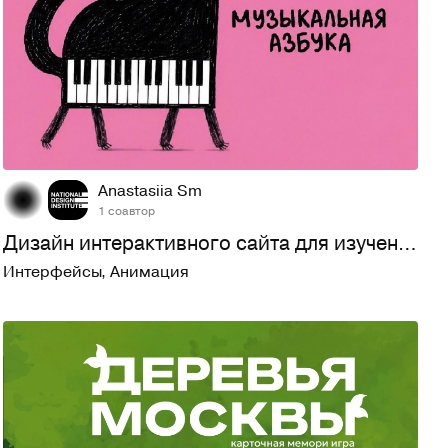
21
162
Anastasiia Sm
1 соавтор
Дизайн интерактивного сайта для изучения нотной грамоты "Му…
Интерфейсы
,
Анимация