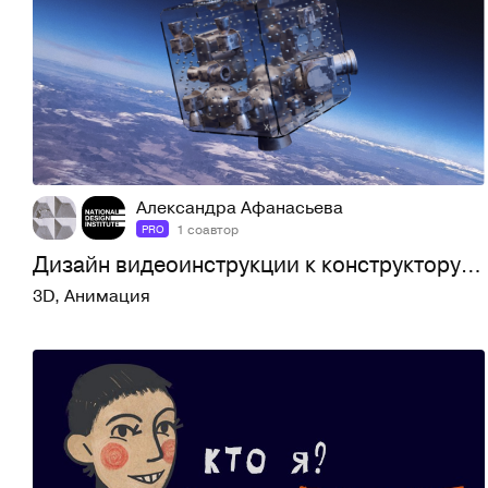
40
377
Александра Афанасьева
1 соавтор
PRO
Дизайн видеоинструкции к конструктору УММК-МКА для Летней К…
3D
,
Анимация