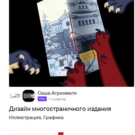
68
776
Саша Агриомати
1 соавтор
PRO
Дизайн многостраничного издания
Иллюстрация
,
Графика