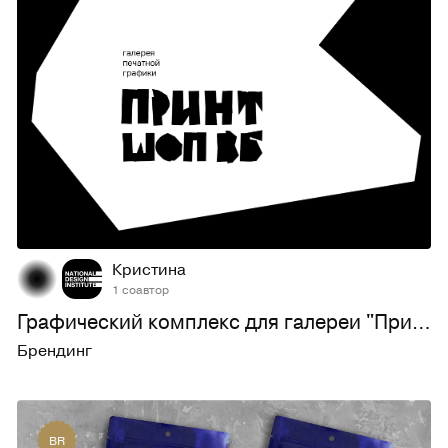
38
670
Кристина ⠀⠀
1 соавтор
Графический комплекс для галереи "Принтшоп_ВБ"
Брендинг
BR