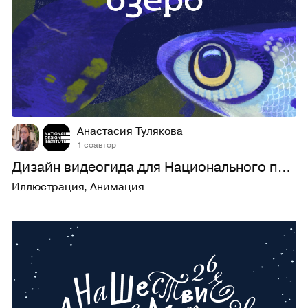
51
445
Анастасия Тулякова
1 соавтор
Дизайн видеогида для Национального парка «Плещеево озеро»
Иллюстрация
,
Анимация