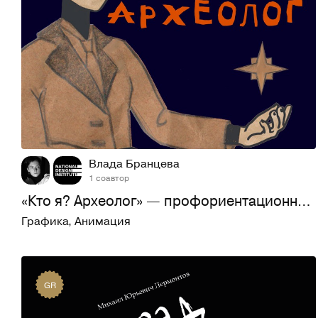
20
473
Влада Бранцева
1 соавтор
«Кто я? Археолог» — профориентационная видеоинфографика
Графика
,
Анимация
GR