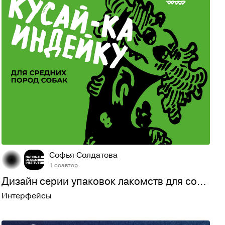
29
470
Софья Солдатова
1 соавтор
Дизайн серии упаковок лакомств для собак "TitBit"
Интерфейсы