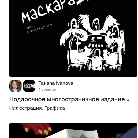
75
768
Tatiana Ivanova
1 соавтор
Подарочное многостраничное издание «Маскарад» М.Ю. Лермонт…
Иллюстрация
,
Графика