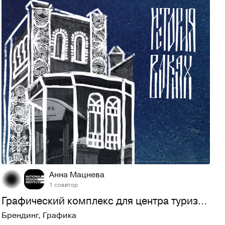
17
268
Анна Мацнева
1 соавтор
Графический комплекс для центра туризма в Красном-на-Волге
Брендинг
,
Графика