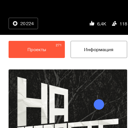
20 224
6,4K
118
271
Проекты
Информация