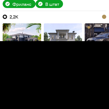
Фриланс
В штат
2,2K
Brand Development
PRO
Брендинг
Москва
948
28