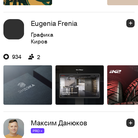
Eugenia Frenia
Графика
Киров
934
2
Максим Данюков
PRO +