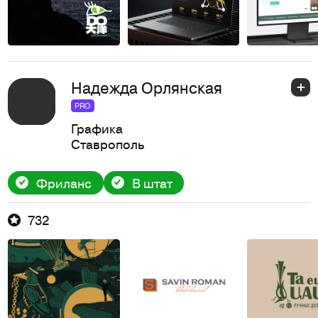
Надежда Орлянская
PRO
Графика
Ставрополь
Фриланс
В штат
732