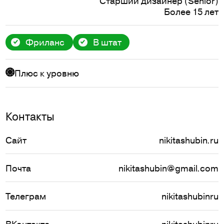
Старший дизайнер (Senior)
Более 15 лет
Фриланс
В штат
Плюс к уровню
Контакты
Сайт
nikitashubin.ru
Почта
nikitashubin@gmail.com
Телеграм
nikitashubinru
ВКонтакте
nikitashubinru