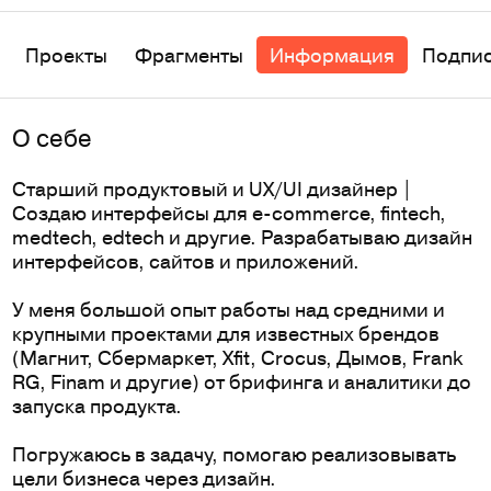
Проекты
Фрагменты
Информация
Подпи
O себе
Старший продуктовый и UX/UI дизайнер |
Создаю интерфейсы для e-commerce, fintech,
medtech, edtech и другие. Разрабатываю дизайн
интерфейсов, сайтов и приложений.
У меня большой опыт работы над средними и
крупными проектами для известных брендов
(Магнит, Сбермаркет, Xfit, Crocus, Дымов, Frank
RG, Finam и другие) от брифинга и аналитики до
запуска продукта.
Погружаюсь в задачу, помогаю реализовывать
цели бизнеса через дизайн.