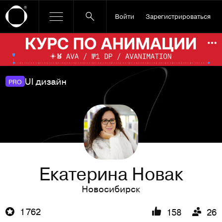
Войти
Зарегистрироваться
Ссылка баннера
По
UI дизайн
PRO
Екатерина Новак
Новосибирск
1 762
158
26