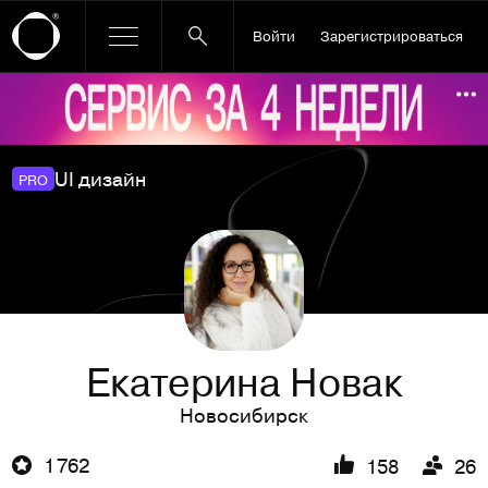
Войти
Зарегистрироваться
Ссылка баннера
По
UI дизайн
PRO
Екатерина Новак
Новосибирск
1 762
158
26