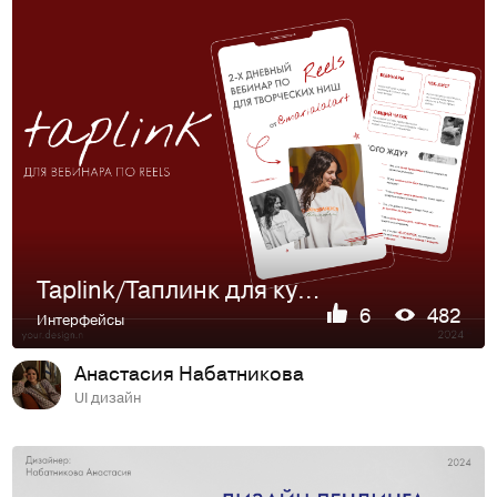
Taplink/Таплинк для курса
6
482
Интерфейсы
Анастасия Набатникова
UI дизайн