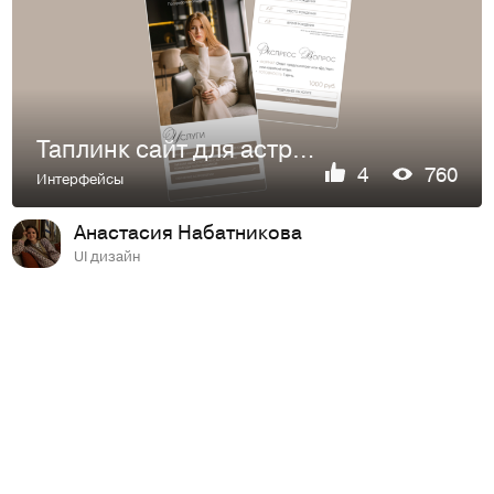
Таплинк сайт для астролога
4
760
Интерфейсы
Анастасия Набатникова
UI дизайн