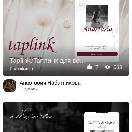
Taplink/Таплинк для веб-дизайнера
7
533
Интерфейсы
Анастасия Набатникова
UI дизайн