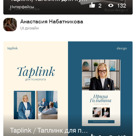
2
132
Интерфейсы
Анастасия Набатникова
UI дизайн
Taplink / Таплинк для психолога