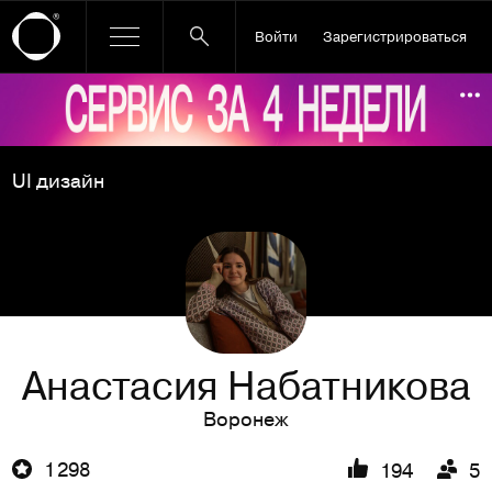
Войти
Зарегистрироваться
Ссылка баннера
По
UI дизайн
Анастасия Набатникова
Воронеж
1 298
194
5