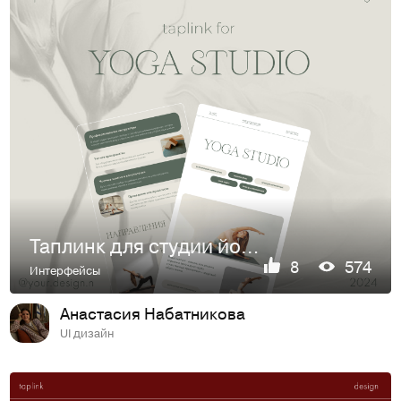
Таплинк для студии йоги | Taplink | Yoga studio
8
574
Интерфейсы
Анастасия Набатникова
UI дизайн