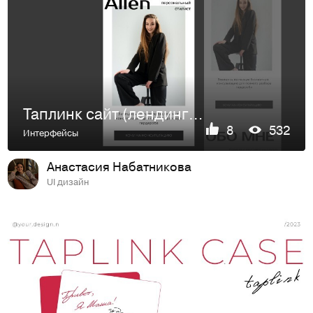
Таплинк сайт (лендинг) для стилиста
8
532
Интерфейсы
Анастасия Набатникова
UI дизайн