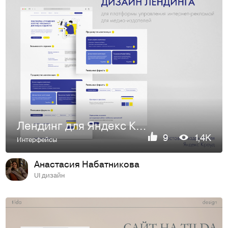
Лендинг для Яндекс Крауд (тестовое задание)
9
1,4K
Интерфейсы
Анастасия Набатникова
UI дизайн