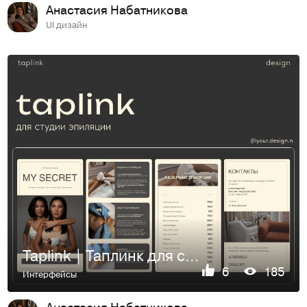
Анастасия Набатникова
UI дизайн
Taplink | Таплинк для студии эпиляции
6
185
Интерфейсы
Анастасия Набатникова