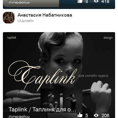
8
418
Интерфейсы
Анастасия Набатникова
UI дизайн
Taplink / Таплинк для онлайн курса
5
206
Интерфейсы