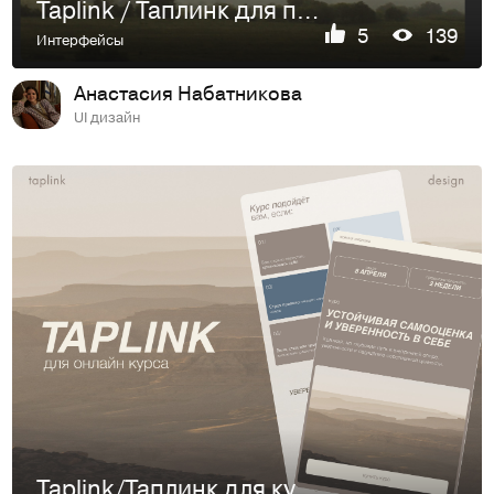
Taplink / Таплинк для психолога
5
139
Интерфейсы
Анастасия Набатникова
UI дизайн
Taplink/Таплинк для курса