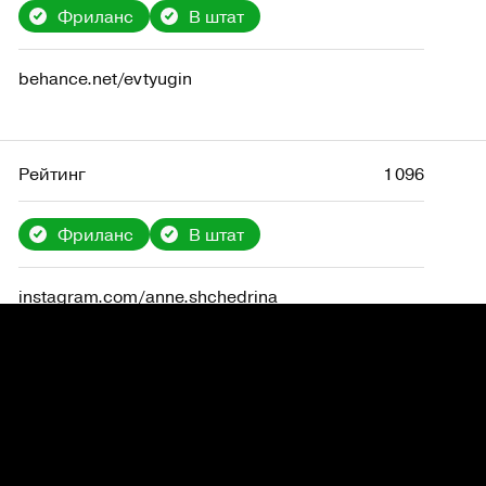
Фриланс
В штат
behance.net/evtyugin
Рейтинг
1 096
Фриланс
В штат
instagram.com/anne.shchedrina
Рейтинг
28 112
Фриланс
В штат