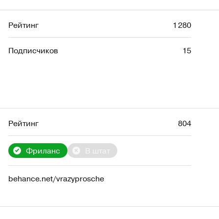
Рейтинг
1 280
Подписчиков
15
Рейтинг
804
Фриланс
В штат
behance.net/vrazyprosche