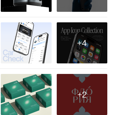
33
+4
7
+2
13