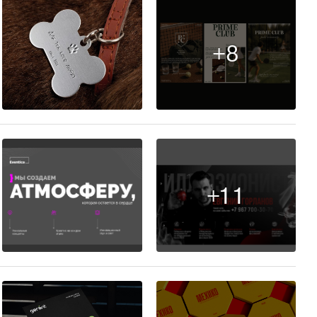
+8
7
+11
11