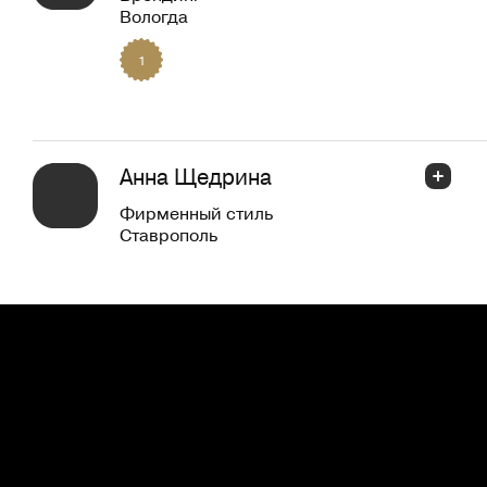
Вологда
1
Анна Щедрина
Фирменный стиль
Ставрополь
Максим Нилов
PRO +
Брендинг
+2
Набережные Челны