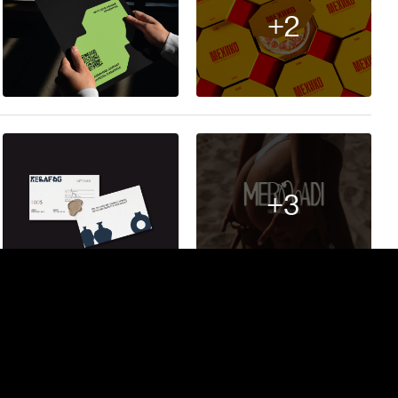
+2
85
+3
49
+84