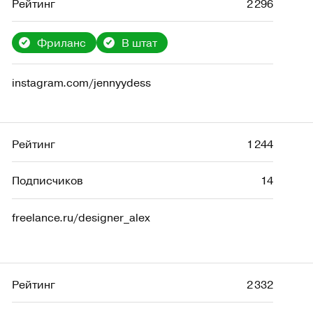
Рейтинг
2 296
Фриланс
В штат
instagram.com/jennyydess
Рейтинг
1 244
Подписчиков
14
freelance.ru/designer_alex
Рейтинг
2 332