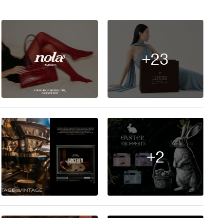
+23
10
+2
10