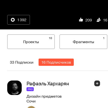
1 392
209
16
10
1
Проекты
Фрагменты
33 Подписки
16 Подписчиков
Рафаэль Хархарян
PRO
Дизайн предметов
Сочи