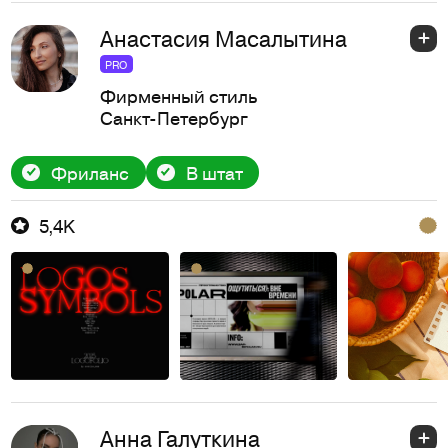
Анастасия Масалытина
PRO
Фирменный стиль
Санкт-Петербург
Фриланс
В штат
5,4K
Анна Галуткина