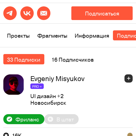
Подписаться
Проекты
Фрагменты
Информация
Подпи
33 Подписки
16 Подписчиков
Evgeniy Misyukov
PRO +
UI дизайн
+2
Новосибирск
Фриланс
В штат
16K