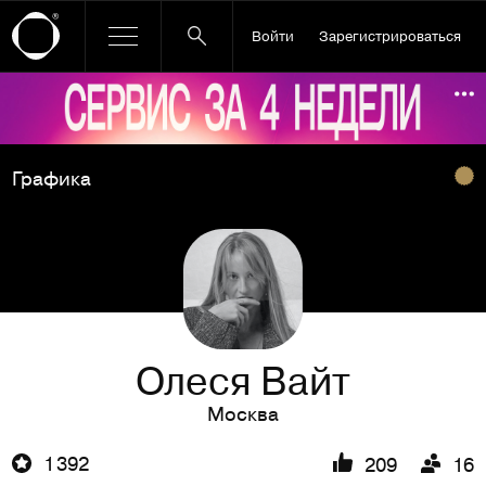
Войти
Зарегистрироваться
Ссылка баннера
По
Графика
Олеся Вайт
Москва
1 392
209
16