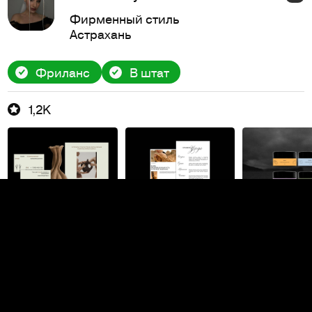
Фирменный стиль
Астрахань
Фриланс
В штат
1,2K
Ольга Михайлова
PRO
Логотипы