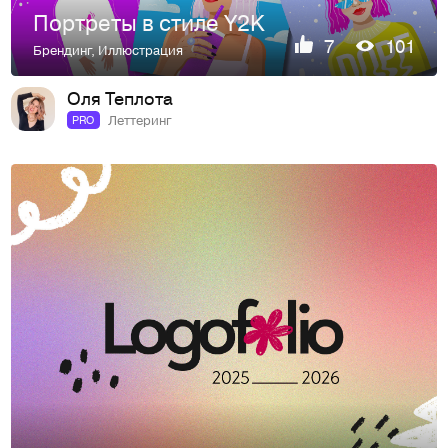
Портреты в стиле Y2K
7
101
Брендинг
,
Иллюстрация
Оля Теплота
Леттеринг
PRO