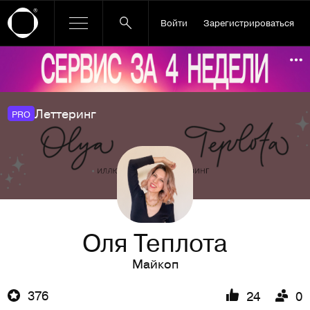
Войти
Зарегистрироваться
Ссылка баннера
По
Леттеринг
PRO
Оля Теплота
Майкоп
376
24
0