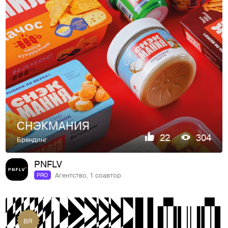
СНЭКМАНИЯ
22
304
Брендинг
PNFLV
Агентство, 1 соавтор
PRO
BR