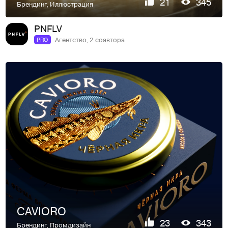
21
345
Брендинг
,
Иллюстрация
PNFLV
Агентство, 2 соавтора
PRO
CAVIORO
23
343
Брендинг
,
Промдизайн