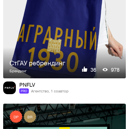
СтГАУ ребрендинг
36
978
Брендинг
PNFLV
Агентство, 1 соавтор
PRO
DP
BR