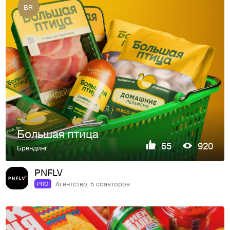
BR
Большая птица
65
920
Брендинг
PNFLV
Агентство, 5 соавторов
PRO