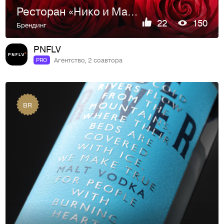
Ресторан «Нико и Марго»
22
150
Брендинг
PNFLV
Агентство, 2 соавтора
PRO
BR