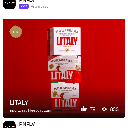
Агентство
PRO
BR
LITALY
79
833
Брендинг
,
Иллюстрация
PNFLV