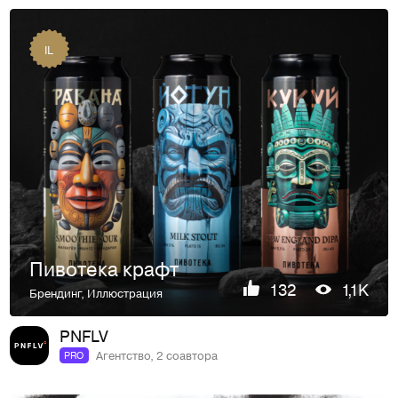
IL
Пивотека крафт
132
1,1K
Брендинг
,
Иллюстрация
PNFLV
Агентство, 2 соавтора
PRO