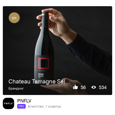
BR
Сhateau Tamagne Select
56
534
Брендинг
PNFLV
Агентство, 1 соавтор
PRO