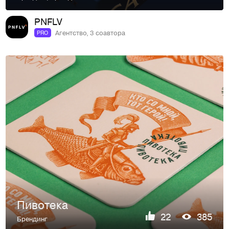
PNFLV
Агентство, 3 соавтора
PRO
Пивотека
22
385
Брендинг