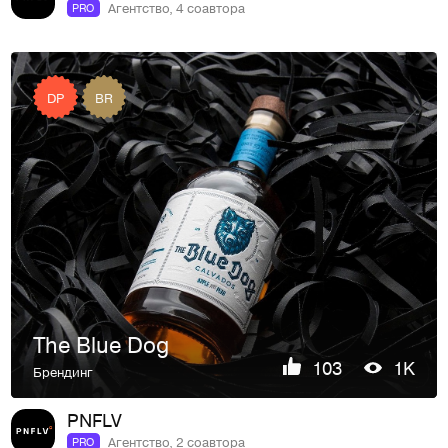
Агентство, 4 соавтора
PRO
DP
BR
The Blue Dog
103
1K
Брендинг
PNFLV
Агентство, 2 соавтора
PRO