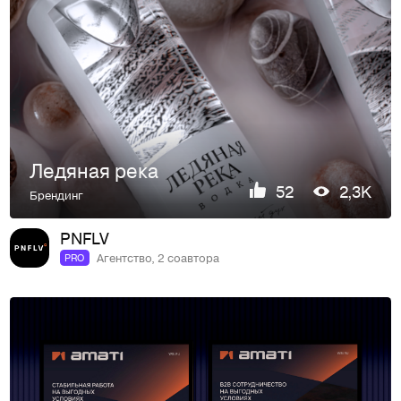
Ледяная река
52
2,3K
Брендинг
PNFLV
Агентство, 2 соавтора
PRO