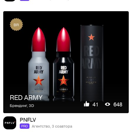
BR
RED ARMY
41
648
Брендинг
,
3D
PNFLV
Агентство, 3 соавтора
PRO