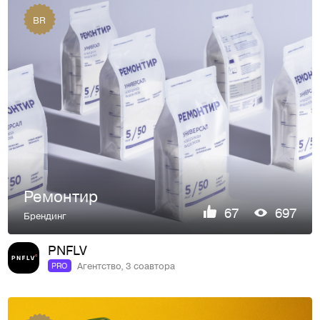
BR
Ремонтир
67
697
Брендинг
PNFLV
Агентство, 3 соавтора
PRO