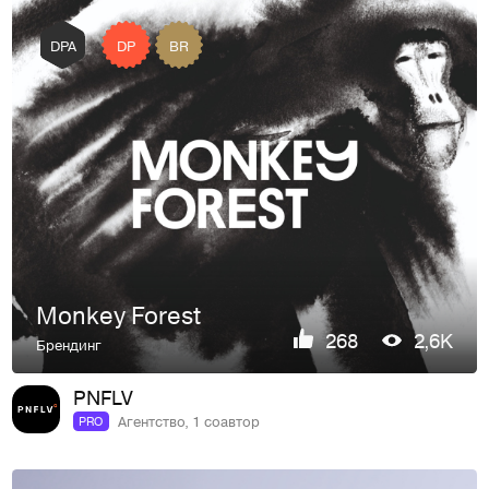
DP
BR
DPA
Monkey Forest
268
2,6K
Брендинг
PNFLV
Агентство, 1 соавтор
PRO