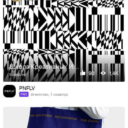
Школа Креативных Индустрий СКФУ - брендинг
90
1,4K
Брендинг
PNFLV
Агентство, 1 соавтор
PRO