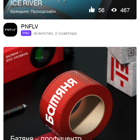
ICE RIVER
56
467
Брендинг
,
Промдизайн
PNFLV
Агентство, 2 соавтора
PRO
Батяня – профицентр