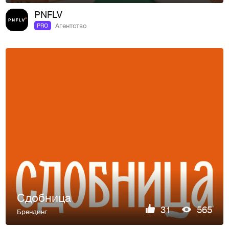
PNFLV
Агентство
PRO
Сдобница
31
565
Брендинг