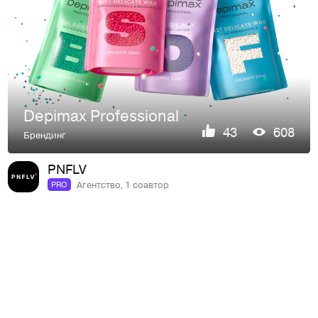
Depimax Professional
43
608
Брендинг
PNFLV
Агентство, 1 соавтор
PRO