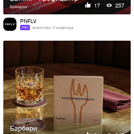
17
257
Брендинг
PNFLV
Агентство, 3 соавтора
PRO
Барбари