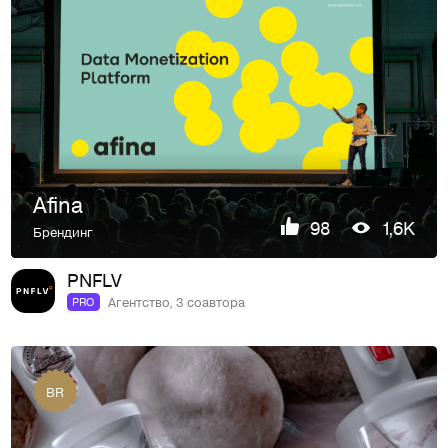
Afina
98
1,6K
Брендинг
PNFLV
Агентство, 3 соавтора
PRO
BR