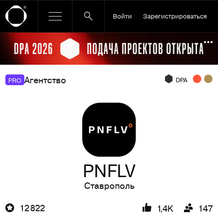
Войти
Зарегистрироваться
Ссылка баннера
По
Агентство
DPA
PRO
PNFLV
Ставрополь
12 822
1,4K
147