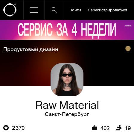
Войти
Зарегистрироваться
Ссылка баннера
По
Продуктовый дизайн
Raw Material
Санкт-Петербург
2 370
402
19