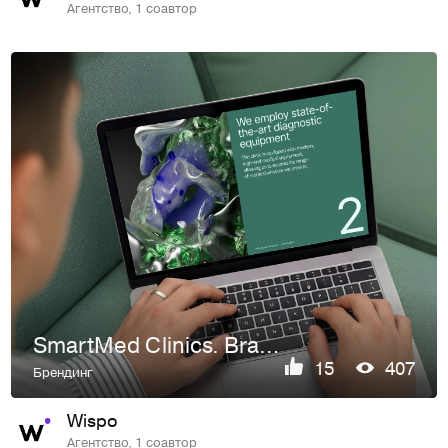
Агентство, 1 соавтор
SmartMed Clinics. Branding, Logo-design & Web-concept.
15
407
Брендинг
Wispo
Агентство, 1 соавтор