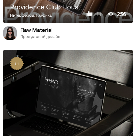
Providence Club House. Website Design.
11
256
Интерфейсы
,
Графика
Raw Material
Продуктовый дизайн
UI