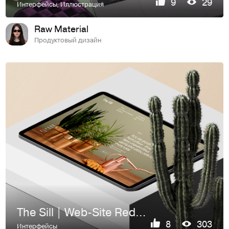
9
29
Интерфейсы
,
Иллюстрация
Raw Material
Продуктовый дизайн
The Sill | Web-Site Redesign
8
303
Интерфейсы