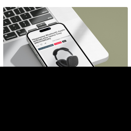
White Electronics | Редизайн сайта Белая Техника
10
349
Интерфейсы
,
Брендинг
Wispo
Агентство, 1 соавтор