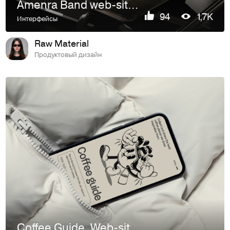
Amenra Band web-site design.
94
1,7K
Интерфейсы
Raw Material
Продуктовый дизайн
Coffee Guide. Web-site with best coffee-places.