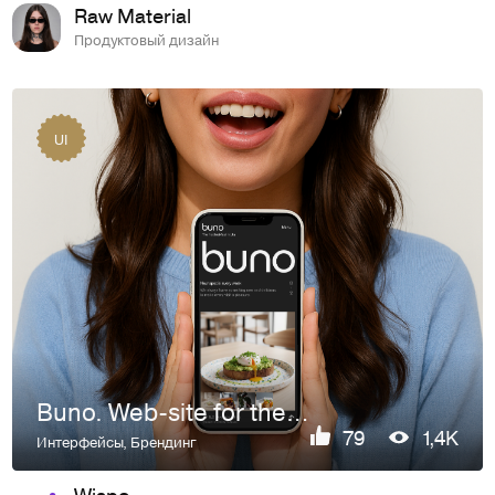
Raw Material
Продуктовый дизайн
UI
Buno. Web-site for the first breakfast cafe in Ufa.
79
1,4K
Интерфейсы
,
Брендинг
Wispo