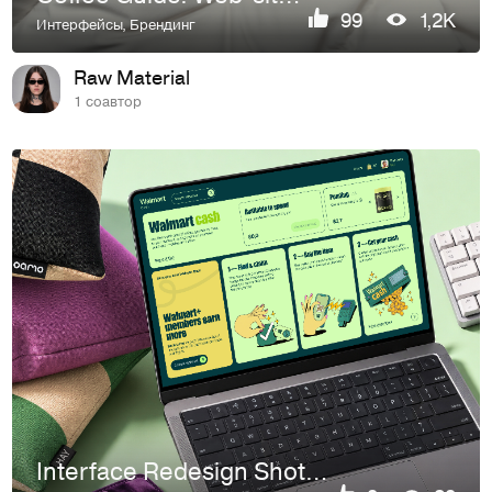
99
1,2K
Интерфейсы
,
Брендинг
Raw Material
1 соавтор
Interface Redesign Shots | Concepts