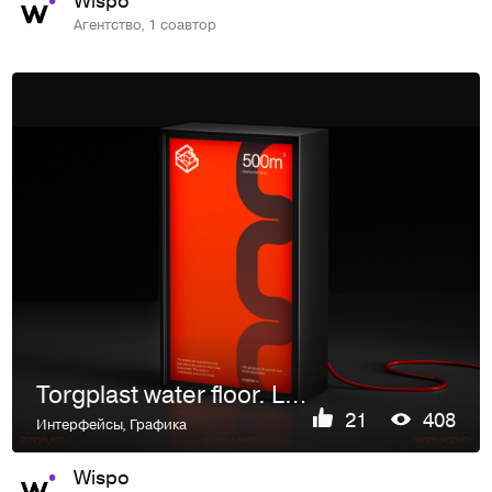
Агентство, 1 соавтор
Torgplast water floor. Landing-page. Product-page.
21
408
Интерфейсы
,
Графика
Wispo