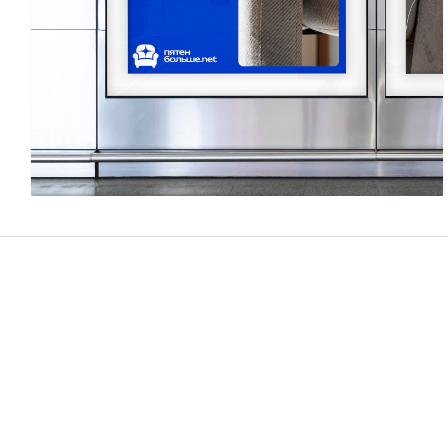
Егор Чулкин
3