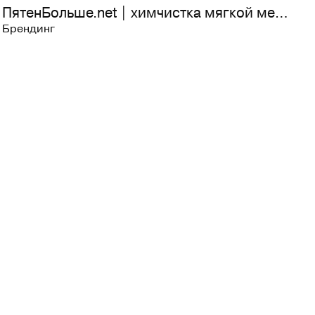
ПятенБольше.net | химчистка мягкой мебели на дому
Брендинг