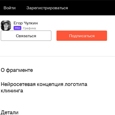
Войти
Зарегистрироваться
Егор Чулкин
Графика
PRO
Связаться
Подписаться
О фрагменте
Нейросетевая концепция логотипа 
клининга
Детали