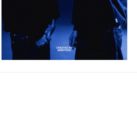
Егор Чулкин
5