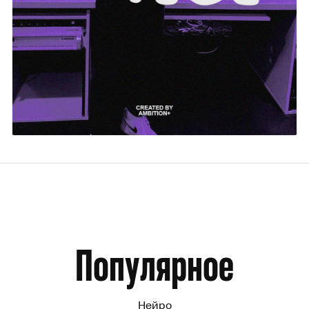
Егор Чулкин
6
Популярное
Нейро