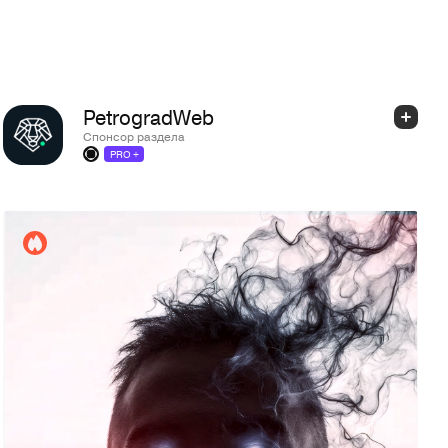
PetrogradWeb
Спонсор раздела
PRO +