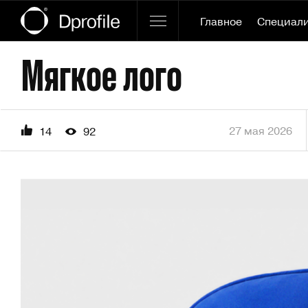
Главное
Специал
Мягкое лого
27 мая 2026
14
92