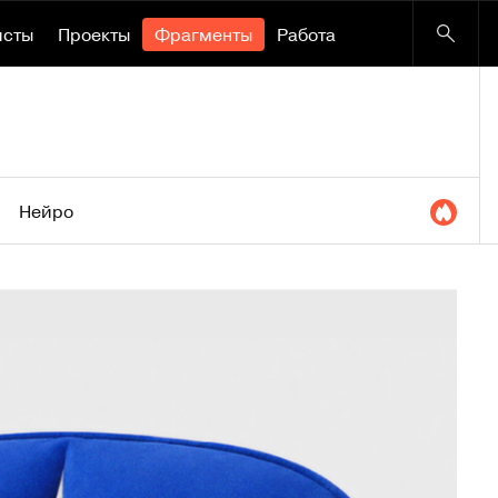
исты
Проекты
Фрагменты
Работа
Нейро