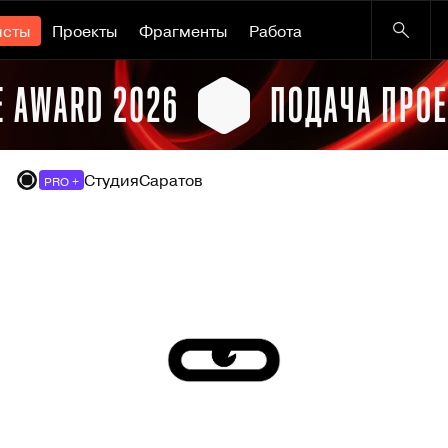
исты
Проекты
Фрагменты
Работа
Студия
Саратов
PRO +