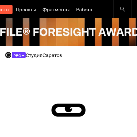
исты
Проекты
Фрагменты
Работа
Студия
Саратов
PRO +