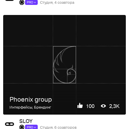
Студия, 4 соавтора
PRO +
Phoenix group
100
2,3K
Интерфейсы
,
Брендинг
SLOY
Студия, 6 соавторов
PRO +