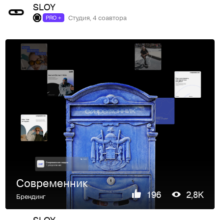
SLOY
Студия, 4 соавтора
PRO +
Современник
196
2,8K
Брендинг
SLOY