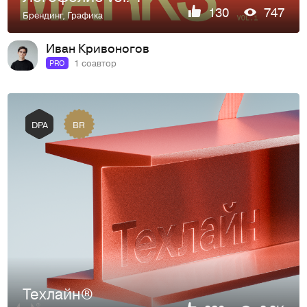
130
747
Брендинг
,
Графика
Иван Кривоногов
1 соавтор
PRO
BR
DPA
Техлайн®