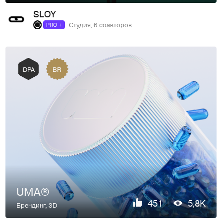
SLOY
Студия, 6 соавторов
PRO +
BR
DPA
UMA®
451
5,8K
Брендинг
,
3D