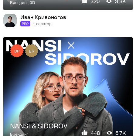
320
3,3K
Брендинг
,
3D
Иван Кривоногов
1 соавтор
PRO
DP
BR
NANSI & SIDOROV
448
6,7K
Брендинг