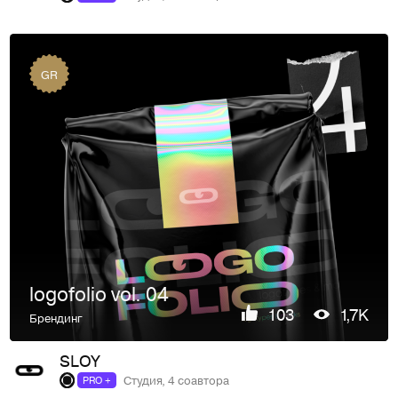
GR
logofolio vol. 04
103
1,7K
Брендинг
SLOY
Студия, 4 соавтора
PRO +