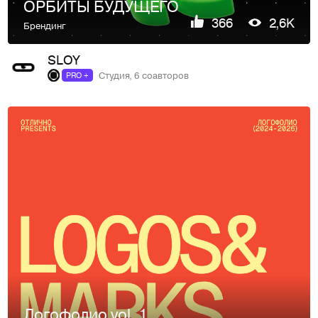
ОРБИТЫ БУДУЩЕГО
366
2,6K
Брендинг
SLOY
Студия, 6 соавторов
PRO +
Логофолио vol. 1