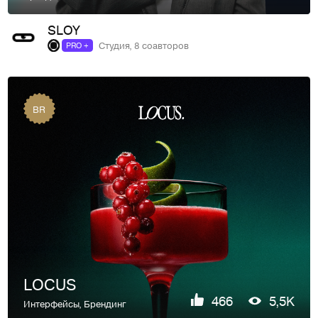
SLOY
Студия, 8 соавторов
PRO +
BR
LOCUS
466
5,5K
Интерфейсы
,
Брендинг