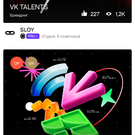
VK TALENTS
227
1,2K
Брендинг
SLOY
Студия, 8 соавторов
PRO +
DP
BR