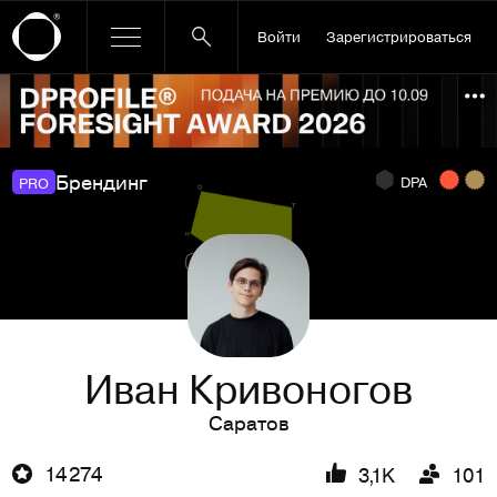
Войти
Зарегистрироваться
Ссылка баннера
По
Брендинг
DPA
PRO
Иван Кривоногов
Саратов
14 274
3,1K
101