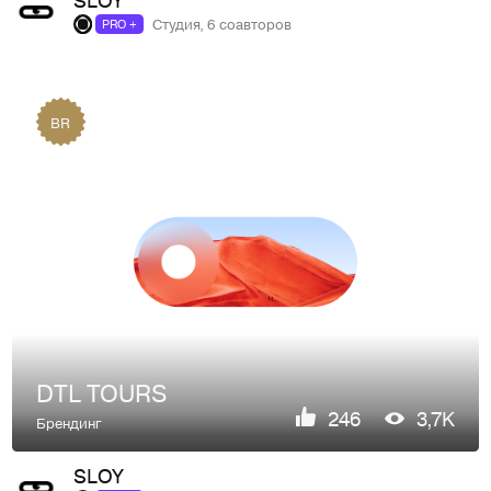
Студия, 6 соавторов
PRO +
BR
DTL TOURS
246
3,7K
Брендинг
SLOY