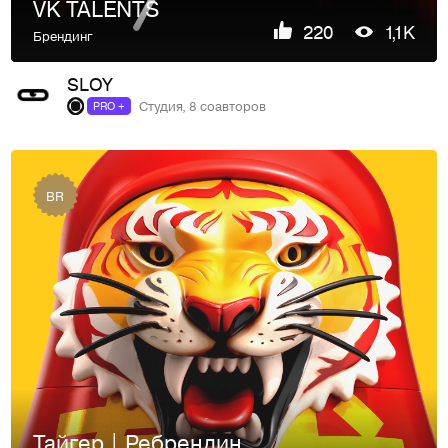
VK TALENTS
220
1,1K
Брендинг
SLOY
Студия, 8 соавторов
PRO +
BR
Тайгер | Ребрендинг сети магазинов