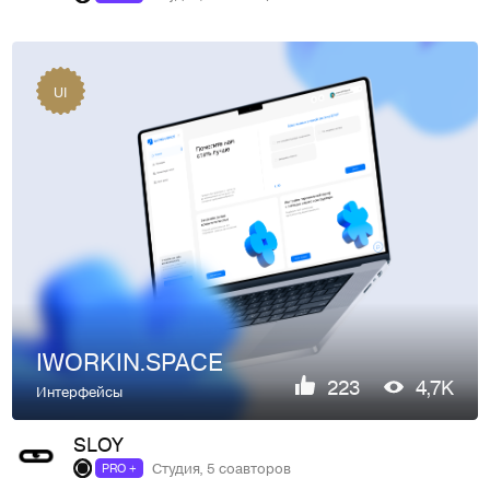
UI
IWORKIN.SPACE
223
4,7K
Интерфейсы
SLOY
Студия, 5 соавторов
PRO +