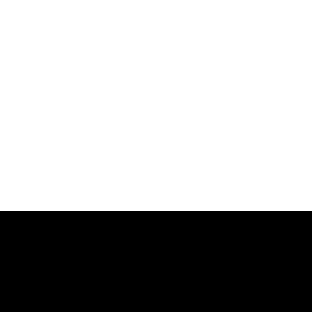
Сообщить о нарушениях