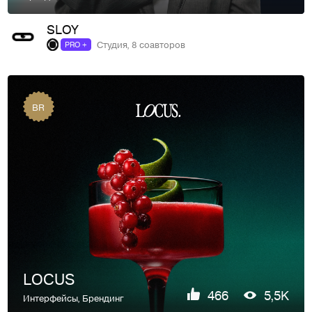
SLOY
Студия, 8 соавторов
PRO +
BR
LOCUS
466
5,5K
Интерфейсы
,
Брендинг