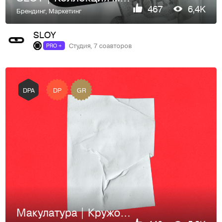
467
6,4K
Брендинг
,
Маркетинг
SLOY
Студия, 7 соавторов
PRO +
DP
GR
DPA
Макулатура | Кружок коллажа