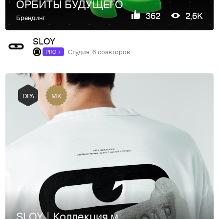
ОРБИТЫ БУДУЩЕГО
362
2,6K
Брендинг
SLOY
Студия, 6 соавторов
PRO +
MK
DPA
SLOY | Коллекция мерча