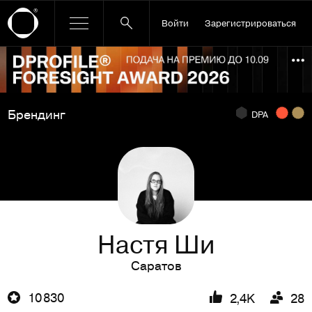
Войти
Зарегистрироваться
Ссылка баннера
По
Брендинг
DPA
Настя Ши
Саратов
10 830
2,4K
28