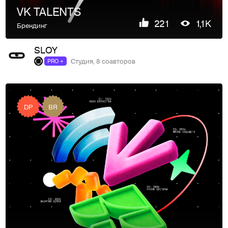
VK TALENTS
221
1,1K
Брендинг
SLOY
Студия, 8 соавторов
PRO +
DP
BR