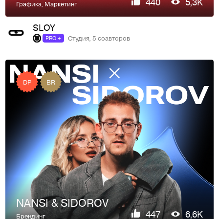
440
5,3K
Графика
,
Маркетинг
SLOY
Студия, 5 соавторов
PRO +
DP
BR
NANSI & SIDOROV
447
6,6K
Брендинг