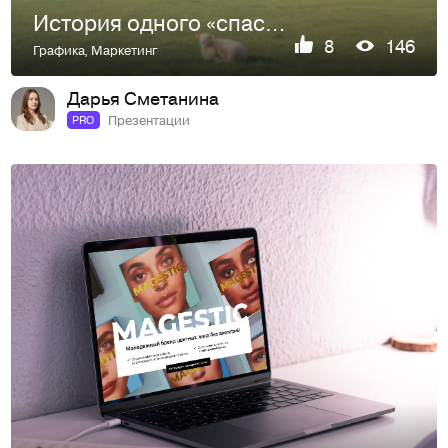
История одного «спасибо»
8
146
Графика
,
Маркетинг
Дарья Сметанина
Презентации
PRO