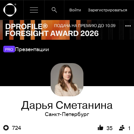
Войти
Зарегистрироваться
Ссылка баннера
По
Презентации
PRO
Дарья Сметанина
Санкт-Петербург
724
35
1