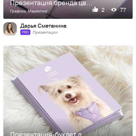
Презентация бренда цветных контактных линз
2
77
Графика
,
Маркетинг
Дарья Сметанина
Презентации
PRO
Презентация-буклет для бренда товаров для собак