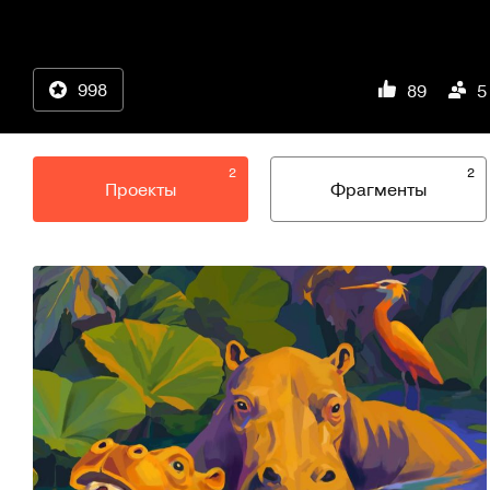
998
89
5
2
2
Проекты
Фрагменты