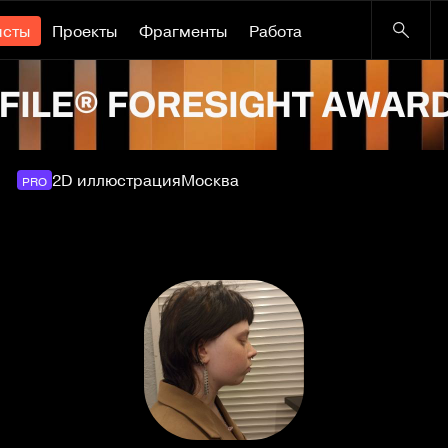
исты
Проекты
Фрагменты
Работа
2D иллюстрация
Москва
PRO