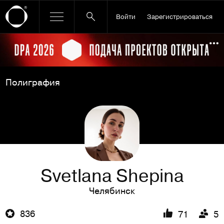
Войти
Зарегистрироваться
Ссылка баннера
По
Полиграфия
Svetlana Shepina
Челябинск
836
71
5