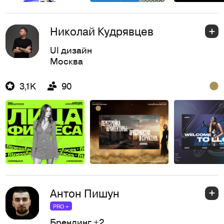
Николай Кудрявцев
UI дизайн
Москва
3,1K
90
Антон Пишун
PRO +
Брендинг
+2