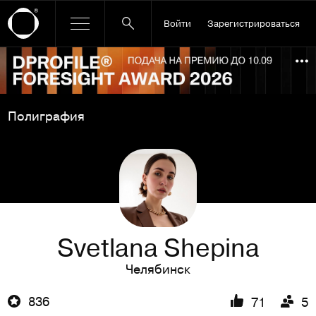
Войти
Зарегистрироваться
Ссылка баннера
По
Полиграфия
Svetlana Shepina
Челябинск
836
71
5