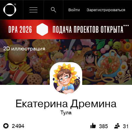
Войти
Зарегистрироваться
Ссылка баннера
По
2D иллюстрация
Екатерина Дремина
Тула
2 494
385
31