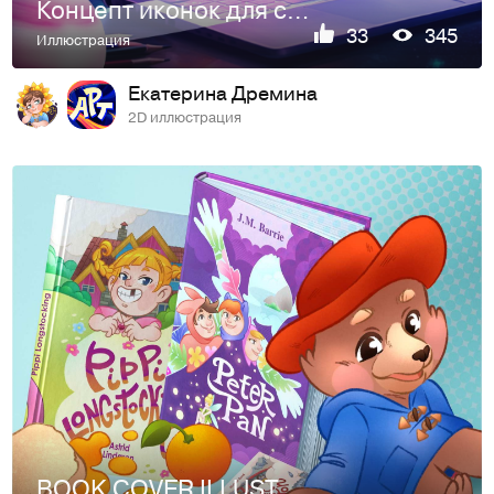
Концепт иконок для сайта Арт школы
33
345
Иллюстрация
Екатерина Дремина
2D иллюстрация
BOOK COVER ILLUSTRATIONS & lettering