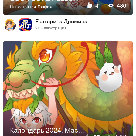
41
486
Иллюстрация
,
Графика
Екатерина Дремина
2D иллюстрация
Календарь 2024. Маскот Снежный кролик