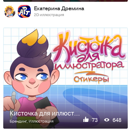
Екатерина Дремина
2D иллюстрация
Кисточка для иллюстратора - стикерпак художника
73
648
Брендинг
,
Иллюстрация