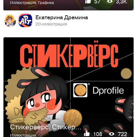
57
3,3K
Иллюстрация
,
Графика
Екатерина Дремина
2D иллюстрация
Стикервёрс. Стикерпак для Dprofile
108
722
Иллюстрация