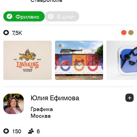
Фриланс
В штат
7,5K
Юлия Ефимова
Графика
Москва
150
6