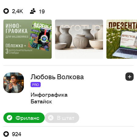
2,4K
19
Любовь Волкова
PRO
Инфографика
Батайск
Фриланс
В штат
924