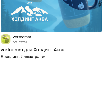
5
83
vertcomm
Агентство
vertcomm для Холдинг Аква
Брендинг
,
Иллюстрация