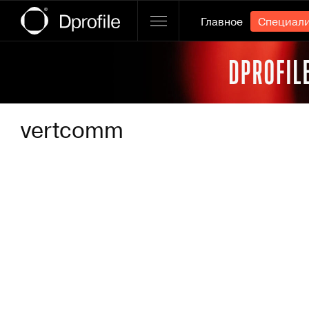
Главное
Специал
Ссылка баннера
vertcomm