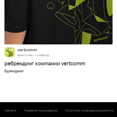
21
697
vertcomm
Агентство, 1 соавтор
ребрендинг компании vertcomm
Брендинг
Оферта
Правила пользования
Политика конфиденциальности