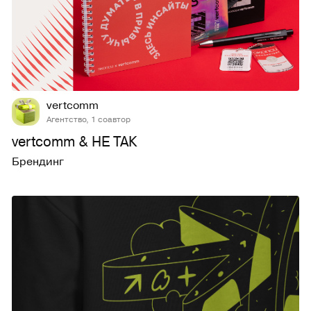
7
142
vertcomm
Агентство, 1 соавтор
vertcomm & НЕ ТАК
Брендинг