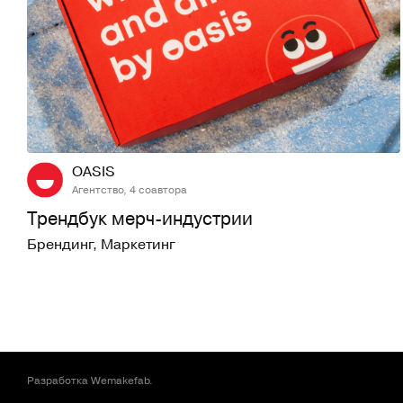
46
998
OASIS
Агентство, 4 соавтора
Трендбук мерч-индустрии
Брендинг
,
Маркетинг
Разработка
Wemakefab
.