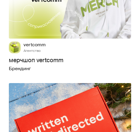
4
77
vertcomm
Агентство
мерчшоп vertcomm
Брендинг