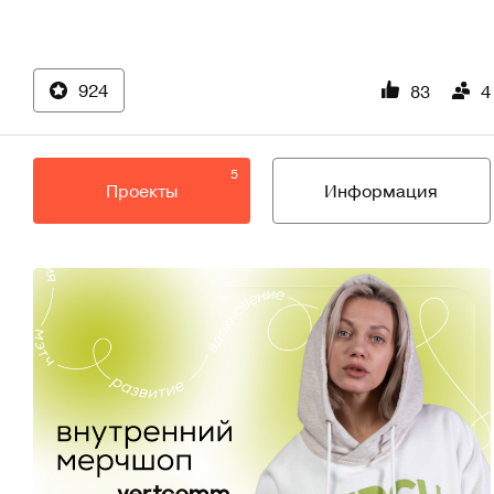
924
83
4
5
Проекты
Информация