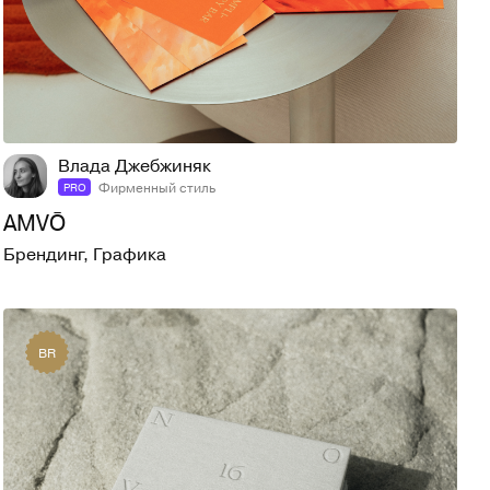
77
738
Влада Джебжиняк
Фирменный стиль
PRO
AMVŌ
Брендинг
,
Графика
BR