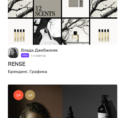
137
1,3K
Влада Джебжиняк
1 соавтор
PRO
RENSE
Брендинг
,
Графика
DP
GR