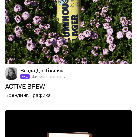
88
901
Влада Джебжиняк
Фирменный стиль
PRO
ACTIVE BREW
Брендинг
,
Графика