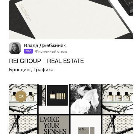
26
297
Влада Джебжиняк
Фирменный стиль
PRO
REI GROUP | REAL ESTATE
Брендинг
,
Графика
GR