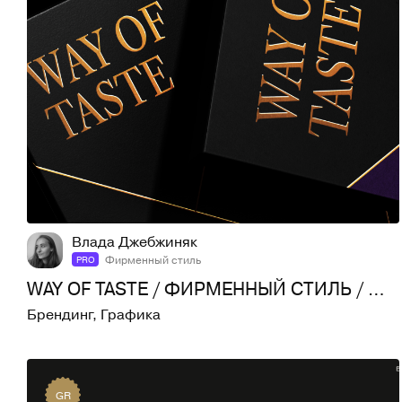
73
794
Влада Джебжиняк
Фирменный стиль
PRO
WAY OF TASTE / ФИРМЕННЫЙ СТИЛЬ / ШОКОЛАД
Брендинг
,
Графика
GR