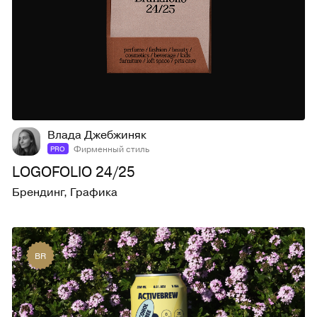
73
1,2K
Влада Джебжиняк
Фирменный стиль
PRO
LOGOFOLIO 24/25
Брендинг
,
Графика
BR