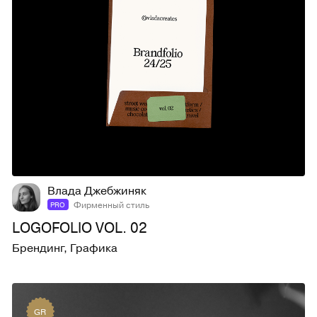
27
480
Влада Джебжиняк
Фирменный стиль
PRO
LOGOFOLIO VOL. 02
Брендинг
,
Графика
GR