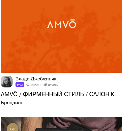
54
959
Влада Джебжиняк
Фирменный стиль
PRO
AMVŌ / ФИРМЕННЫЙ СТИЛЬ / САЛОН КРАСОТЫ
Брендинг
GR