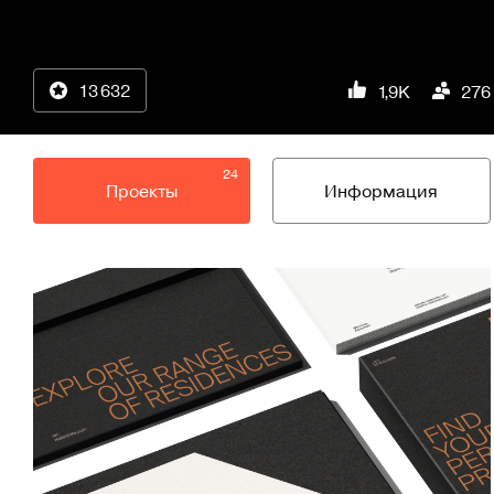
13 632
1,9K
276
24
Проекты
Информация