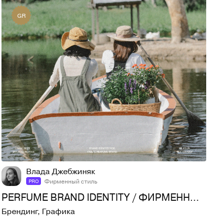
GR
115
1,9K
Влада Джебжиняк
Фирменный стиль
PRO
PERFUME BRAND IDENTITY / ФИРМЕННЫЙ СТИЛЬ / КОСМЕТИКА
Брендинг
,
Графика