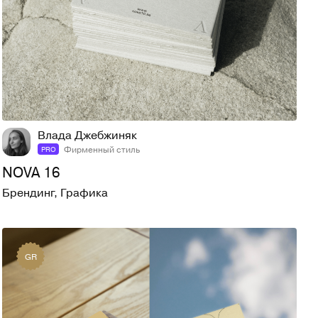
102
1,1K
Влада Джебжиняк
Фирменный стиль
PRO
NOVA 16
Брендинг
,
Графика
GR