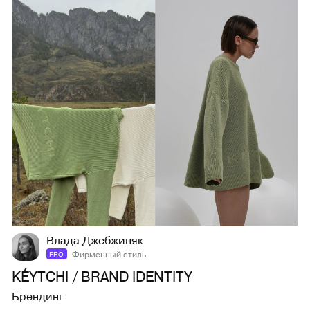
36
1,1K
Влада Джебжиняк
Фирменный стиль
PRO
KÉYTCHI / BRAND IDENTITY
Брендинг