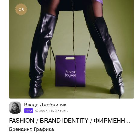
GR
77
1K
Влада Джебжиняк
Фирменный стиль
PRO
FASHION / BRAND IDENTITY / ФИРМЕННЫЙ СТИЛЬ / ОДЕЖДА
Брендинг
,
Графика