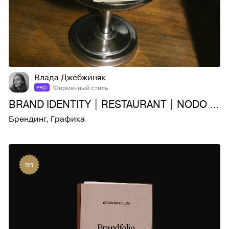
29
390
Влада Джебжиняк
Фирменный стиль
PRO
BRAND IDENTITY | RESTAURANT | NODO SUD
Брендинг
,
Графика
BR