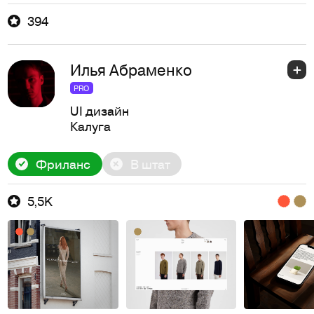
394
Илья Абраменко
PRO
UI дизайн
Калуга
Фриланс
В штат
5,5K