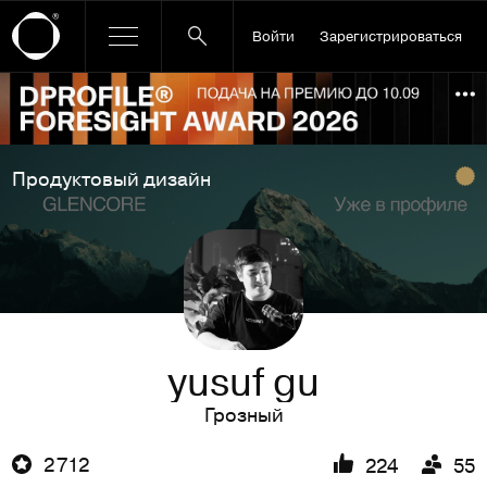
Войти
Зарегистрироваться
Ссылка баннера
По
Продуктовый дизайн
yusuf gu
Грозный
2 712
224
55