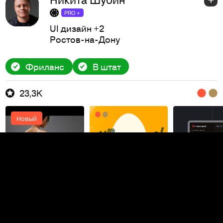
PRO +
UI дизайн
+2
Ростов-на-Дону
Фриланс
В штат
23,3K
Новый
Саша Кудрявцев
PRO +